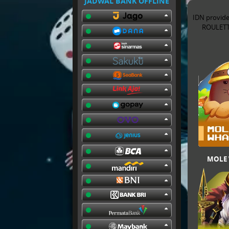
JADWAL BANK OFFLINE
IDN provide
ROULETT
MOLE