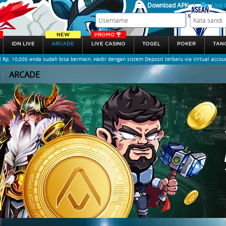
|
Download APK
Live 
NEW
PROMO
IDN LIVE
ARCADE
LIVE CASINO
TOGEL
POKER
TAN
0 anda sudah bisa bermain, Hadir dengan sistem Deposit terbaru via Virtual account (m
ARCADE