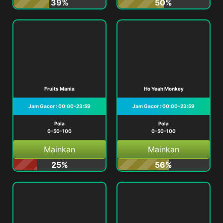
39%
50%
Fruits Mania
Ho Yeah Monkey
Jam Gacor : 00:00-23:59
Jam Gacor : 00:00-23:59
Pola
Pola
0-50-100
0-50-100
Mainkan
Mainkan
25%
56%