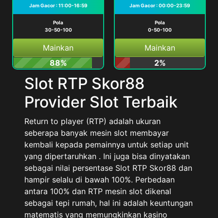
Jam Gacor : 11:00-16:59
Jam Gacor : 00:00-23:59
Pola
Pola
30-50-100
0-50-100
Mainkan
Mainkan
88%
2%
Slot RTP Skor88
Provider Slot Terbaik
Return to player (RTP) adalah ukuran
seberapa banyak mesin slot membayar
kembali kepada pemainnya untuk setiap unit
yang dipertaruhkan . Ini juga bisa dinyatakan
sebagai nilai persentase Slot RTP Skor88 dan
hampir selalu di bawah 100%. Perbedaan
antara 100% dan RTP mesin slot dikenal
sebagai tepi rumah, hal ini adalah keuntungan
matematis yang memungkinkan kasino