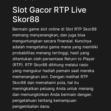
Slot Gacor RTP Live
Skor88
Bermain game slot online di Slot RTP Skor88
memang menyenangkan, dan juga bisa
menguntungkan secara finansial. Kuncinya
adalah mengetahui game mana yang memiliki
probabilitas menang tertinggi, hasil yang
ditentukan oleh persentase Return to Player
(RTP). RTP Skor88 dihitung melalui rasio
yang mengukur hadiah pemain saat mereka
memenangkan slot. Dengan melihat RTP
Skor88 dan memahami pola, hal itu
meningkatkan peluang Anda untuk menang
dan memungkinkan Anda bermain dengan
pengetahuan tentang kemampuan
pengembalian dana.