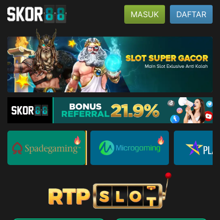
MASUK
DAFTAR