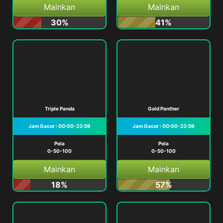
Mainkan
Mainkan
30%
41%
Triple Panda
Gold Panther
Jam Gacor : 00:00-23:59
Jam Gacor : 00:00-23:59
Pola
Pola
0-50-100
0-50-100
Mainkan
Mainkan
18%
57%