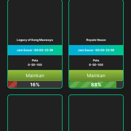
Legacy of Kong Maxways
Royale House
Jam Gacor : 00:00-23:59
Jam Gacor : 00:00-23:59
Pola
Pola
0-50-100
0-50-100
Mainkan
Mainkan
16%
88%